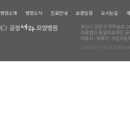
병원소개
병원소식
진료안내
보훈입원
오시는길
부산시 금정구 무학송로 1
의료법인 동일의료재단 
대표자 : 최예지
사업자등록번
Copyright
© GEUMJEONGNARA H